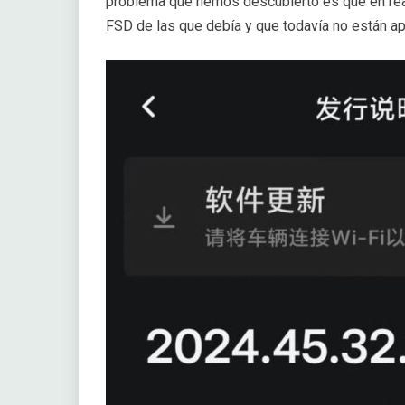
problema que hemos descubierto es que en real
FSD de las que debía y que todavía no están a